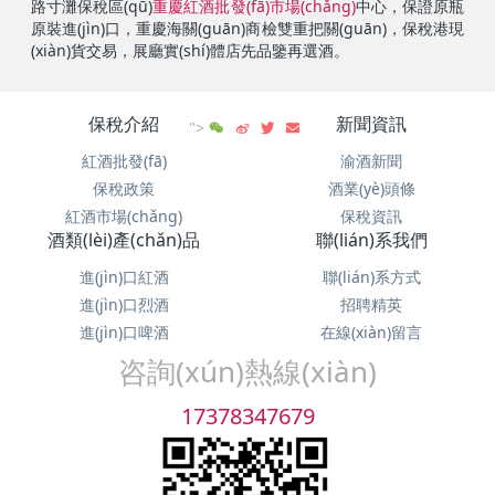
路寸灘保稅區(qū)
重慶紅酒批發(fā)市場(chǎng)
中心，保證原瓶
原裝進(jìn)口，重慶海關(guān)商檢雙重把關(guān)，保稅港現
(xiàn)貨交易，展廳實(shí)體店先品鑒再選酒。
保稅介紹
新聞資訊
">
紅酒批發(fā)
渝酒新聞
保稅政策
酒業(yè)頭條
紅酒市場(chǎng)
保稅資訊
酒類(lèi)產(chǎn)品
聯(lián)系我們
進(jìn)口紅酒
聯(lián)系方式
進(jìn)口烈酒
招聘精英
進(jìn)口啤酒
在線(xiàn)留言
咨詢(xún)熱線(xiàn)
17378347679