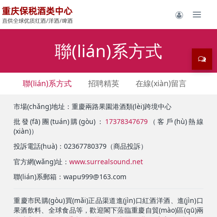
聯(lián)系方式
聯(lián)系方式
招聘精英
在線(xiàn)留言
市場(chǎng)地址：重慶兩路果園港酒類(lèi)跨境中心
批發(fā)團(tuán)購(gòu)：
17378347679
（客戶(hù)熱線
(xiàn)）
投訴電話(huà)：02367780379（商品投訴）
官方網(wǎng)址：
www.surrealsound.net
聯(lián)系郵箱：wapu999@163.com
重慶市民購(gòu)買(mǎi)正品渠道進(jìn)口紅酒洋酒、進(jìn)口
果酒飲料、全球食品等，歡迎閣下蒞臨重慶自貿(mào)區(qū)兩