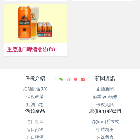
重慶進口啤酒批發(fā)-德國費爾德城堡小麥白啤酒
保稅介紹
新聞資訊
">
紅酒批發(fā)
渝酒新聞
保稅政策
酒業(yè)頭條
紅酒市場
保稅資訊
酒類產品
聯(lián)系我們
進口紅酒
聯(lián)系方式
進口烈酒
招聘精英
進口啤酒
在線留言