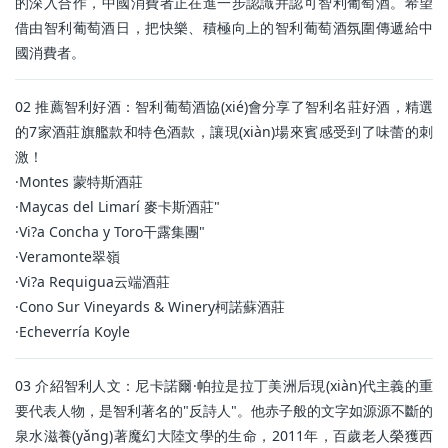
的深入合作，中國消費者正在進一步認識并認可智利葡萄酒。希望
借由智利葡萄酒日，把快樂、積極向上的智利葡萄酒氛圍傳遞給中
國消費者。
02 推薦智利好酒：智利葡萄酒協(xié)會分享了智利名莊好酒，精選
的7家酒莊旗艦款和特色酒款，讓現(xiàn)場來賓感受到了味蕾的刺
激！
·Montes 蒙特斯酒莊
·Maycas del Limarí 麥卡斯酒莊"
·Vi?a Concha y Toro干露集團"
·Veramonte翠嶺
·Vi?a Requigua云端酒莊
·Cono Sur Vineyards & Winery柯諾蘇酒莊
·Echeverría Koyle
03 介紹智利人文：尼卡諾爾·帕拉是拉丁美洲后現(xiàn)代主義的重
要代表人物，是智利著名的"反詩人"。他赤子般的文字如源源不斷的
泉水滋養(yǎng)著魔幻大陸文學的生命，2011年，百歲老人榮獲西