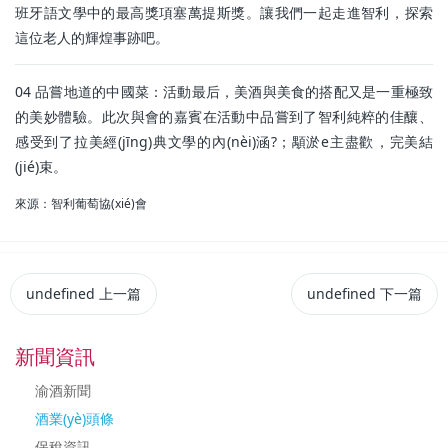
班牙語文學中的最高獎項塞萬提斯獎。讓我們一起走進智利，探索
這位老人的輝煌事跡吧。
04 品嘗地道的中國菜：活動最后，美酒與美食的搭配又是一重極致
的美妙體驗。此次與會的嘉賓在活動中品嘗到了智利純粹的佳釀、
感受到了拉美經(jīng)典文學的內(nèi)涵?；顒淤e主盡歡，完美結
(jié)束。
來源：智利葡萄協(xié)會
undefined
上一篇
undefined
下一篇
新聞資訊
渝酒新聞
酒業(yè)頭條
保稅資訊