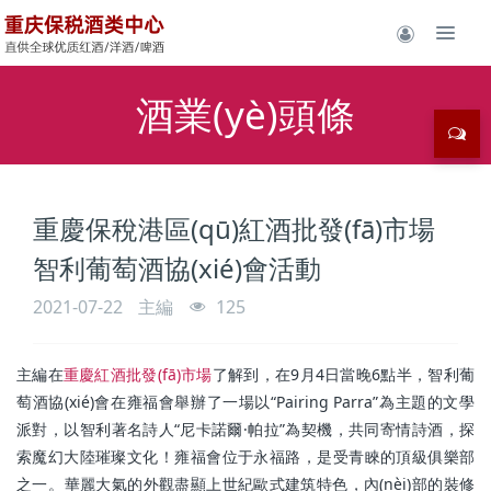
酒業(yè)頭條
重慶保稅港區(qū)紅酒批發(fā)市場
智利葡萄酒協(xié)會活動
2021-07-22
主編
125
主編在
重慶紅酒批發(fā)市場
了解到，在9月4日當晚6點半，智利葡
萄酒協(xié)會在雍福會舉辦了一場以“Pairing Parra”為主題的文學
派對，以智利著名詩人“尼卡諾爾·帕拉”為契機，共同寄情詩酒，探
索魔幻大陸璀璨文化！雍福會位于永福路，是受青睞的頂級俱樂部
之一。華麗大氣的外觀盡顯上世紀歐式建筑特色，內(nèi)部的裝修