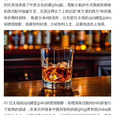
則完美地承接了中西文化的優(yōu)點，寬敞大氣的中式風格與精致
的西式配件隨處可見，完美詮釋出了上世紀當“東方遇到西方”時所攜
有的獨特韻味。 晚宴分為4個流程，分別是亞太地區(qū)總監(jiān)
胡禮淵致辭、推薦智利好酒、介紹智利人文、品嘗地道的上海菜。
01 亞太地區(qū)總監(jiān)胡禮淵致辭：胡禮淵為活動內(nèi)容進行
了精簡的描述，并表示伴隨著中國與智利的經(jīng)濟和貿(mào)易