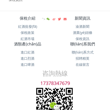
保稅介紹
新聞資訊
">
紅酒批發(fā)
渝酒新聞
保稅政策
酒業(yè)頭條
紅酒市場
保稅資訊
酒類產(chǎn)品
聯(lián)系我們
進口紅酒
聯(lián)系方式
進口烈酒
招聘精英
進口啤酒
在線留言
咨詢熱線
17378347679