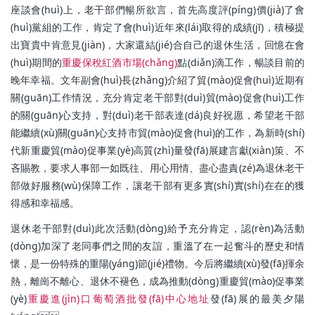
座談會(huì)上，老干部們暢所欲言，首先高度評(píng)價(jià)了會
(huì)黨組的工作，肯定了會(huì)近年來(lái)取得的成績(jī)，積極提
出寶貴中肯意見(jiàn)，大家還結(jié)合自己的退休生活，回憶在會
(huì)期間的
重慶保稅紅酒市場(chǎng)
點(diǎn)滴工作，暢談目前的
晚年幸福。文年副會(huì)長(zhǎng)介紹了貿(mào)促會(huì)近期有
關(guān)工作情況，充分肯定老干部對(duì)貿(mào)促會(huì)工作
的關(guān)心支持，對(duì)老干部表達(dá)良好祝愿，希望老干部
能繼續(xù)關(guān)心支持市貿(mào)促會(huì)的工作，為新時(shí)
代新重慶貿(mào)促事業(yè)高質(zhì)量發(fā)展建言獻(xiàn)策、不
吝賜教，要求人事部一如既往、用心用情、盡心盡責(zé)為退休老干
部做好服務(wù)保障工作，讓老干部有更多實(shí)實(shí)在在的獲
得感和幸福感。
退休老干部對(duì)此次活動(dòng)給予充分肯定，認(rèn)為活動
(dòng)加深了老同事們之間的友誼，重溫了在一起奮斗的歷史和情
懷，是一份特殊的重陽(yáng)節(jié)禮物。今后將繼續(xù)發(fā)揮余
熱，離崗不離心、退休不褪色，成為推動(dòng)重慶貿(mào)促事業
(yè)
重慶進(jìn)口葡萄酒批發(fā)中心地址
發(fā)展的最美夕陽