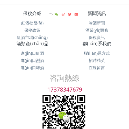
保稅介紹
新聞資訊
">
紅酒批發(fā)
渝酒新聞
保稅政策
酒業(yè)頭條
紅酒市場(chǎng)
保稅資訊
酒類產(chǎn)品
聯(lián)系我們
進(jìn)口紅酒
聯(lián)系方式
進(jìn)口烈酒
招聘精英
進(jìn)口啤酒
在線留言
咨詢熱線
17378347679