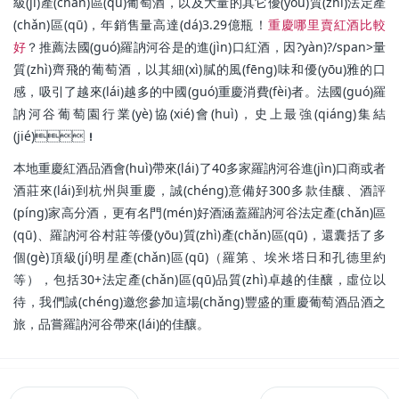
級(jí)產(chǎn)區(qū)葡萄酒，以及大量的其它優(yōu)質(zhì)法定產
(chǎn)區(qū)，年銷售量高達(dá)3.29億瓶！
重慶哪里賣紅酒比較
好
？推薦
法國(guó)羅訥河谷是的進(jìn)口紅酒，因?yàn)?/span>量
質(zhì)齊飛的葡萄酒，以其細(xì)膩的風(fēng)味和優(yōu)雅的口
感，吸引了越來(lái)越多的中國(guó)重慶消費(fèi)者。法國(guó)羅
訥河谷葡萄園行業(yè)協(xié)會(huì)，史上最強(qiáng)集結
(jié)！
本地重慶紅酒品酒會(huì)帶來(lái)了40多家羅訥河谷進(jìn)口商或者
酒莊來(lái)到杭州與重慶，誠(chéng)意備好300多款佳釀、酒評
(píng)家高分酒，更有名門(mén)好酒涵蓋羅訥河谷法定產(chǎn)區
(qū)、羅訥河谷村莊等優(yōu)質(zhì)產(chǎn)區(qū)，還囊括了多
個(gè)頂級(jí)明星產(chǎn)區(qū)（羅第、埃米塔日和孔德里約
等），包括30+法定產(chǎn)區(qū)品質(zhì)卓越的佳釀，虛位以
待，我們誠(chéng)邀您參加這場(chǎng)豐盛的重慶葡萄酒品酒之
旅，品嘗羅訥河谷帶來(lái)的佳釀。