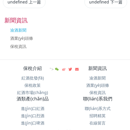
undefined
上一篇
undefined
下一篇
新聞資訊
渝酒新聞
酒業(yè)頭條
保稅資訊
保稅介紹
新聞資訊
">
紅酒批發(fā)
渝酒新聞
保稅政策
酒業(yè)頭條
紅酒市場(chǎng)
保稅資訊
酒類產(chǎn)品
聯(lián)系我們
進(jìn)口紅酒
聯(lián)系方式
進(jìn)口烈酒
招聘精英
進(jìn)口啤酒
在線留言