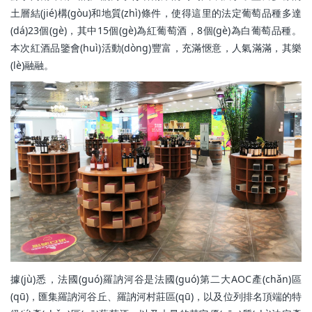
土層結(jié)構(gòu)和地質(zhì)條件，使得這里的法定葡萄品種多達
(dá)23個(gè)，其中15個(gè)為紅葡萄酒，8個(gè)為白葡萄品種。
本次紅酒品鑒會(huì)活動(dòng)豐富，充滿愜意，人氣滿滿，其樂
(lè)融融。
據(jù)悉，法國(guó)羅訥河谷是法國(guó)第二大AOC產(chǎn)區
(qū)，匯集羅訥河谷丘、羅訥河村莊區(qū)，以及位列排名頂端的特