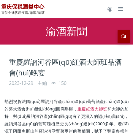
渝酒新聞
重慶羅訥河谷區(qū)紅酒大師班品酒
會(huì)晚宴
2023-12-29
主編
150
熱烈祝賀法國(guó)
羅訥河谷產(chǎn)區(qū)葡萄酒產(chǎn)區(qū)
的盛大酒會(huì)活動(dòng)圓滿舉辦，
重慶紅酒大師班
和大師的加
持，對(duì)羅訥河谷產(chǎn)區(qū)有了更深入的認(rèn)識(shí)，
羅訥河谷區(qū)的葡萄種植歷史長(zhǎng)達(dá)2000多年。發(fā)
源于阿爾卑斯山的羅訥河孕育著兩岸的葡萄園，賦予了豐富多樣的