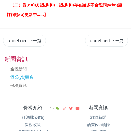
（二）對(duì)方證據(jù)，證據(jù)存在諸多不合理問(wèn)題
【持續(xù)更新中……】
undefined
上一篇
undefined
下一篇
新聞資訊
渝酒新聞
酒業(yè)頭條
保稅資訊
保稅介紹
新聞資訊
">
紅酒批發(fā)
渝酒新聞
保稅政策
酒業(yè)頭條