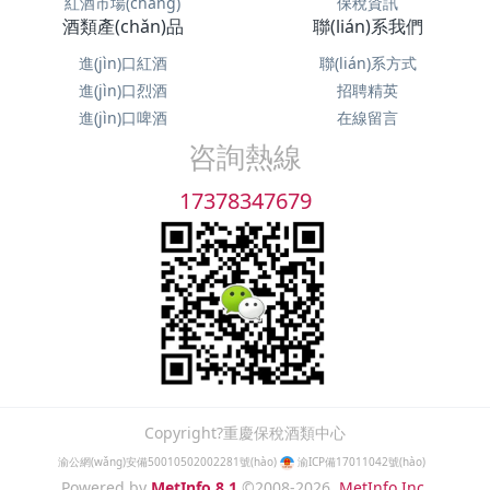
紅酒市場(chǎng)
保稅資訊
酒類產(chǎn)品
聯(lián)系我們
進(jìn)口紅酒
聯(lián)系方式
進(jìn)口烈酒
招聘精英
進(jìn)口啤酒
在線留言
咨詢熱線
17378347679
Copyright?重慶保稅酒類中心
渝公網(wǎng)安備50010502002281號(hào)
渝ICP備17011042號(hào)
Powered by
MetInfo 8.1
©2008-2026
MetInfo Inc.