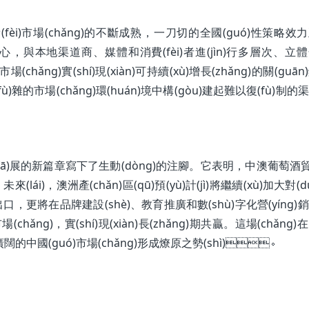
費(fèi)市場(chǎng)的不斷成熟，一刀切的全國(guó)性策略效
)域核心，與本地渠道商、媒體和消費(fèi)者進(jìn)行多層次、
hǎng)實(shí)現(xiàn)可持續(xù)增長(zhǎng)的關(guān)鍵
ù)雜的市場(chǎng)環(huán)境中構(gòu)建起難以復(fù)制
展的新篇章寫下了生動(dòng)的注腳。它表明，中澳葡萄酒貿(
lái)，澳洲產(chǎn)區(qū)預(yù)計(jì)將繼續(xù)加大對(d
品出口，更將在品牌建設(shè)、教育推廣和數(shù)字化營(yíng
hǎng)，實(shí)現(xiàn)長(zhǎng)期共贏。這場(chǎng
將在更廣闊的中國(guó)市場(chǎng)形成燎原之勢(shì)。