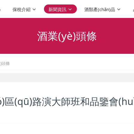
)
保稅介紹
新聞資訊
酒類產(chǎn)品
酒業(yè)頭條
è)頭條
區(qū)路演大師班和品鑒會(huì