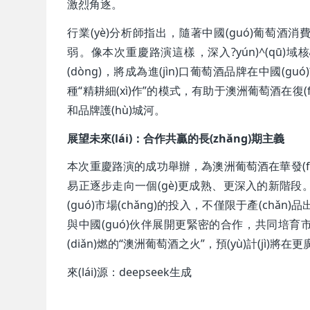
激烈角逐。
行業(yè)分析師指出，隨著中國(guó)葡萄酒消
弱。像本次重慶路演這樣，深入?yún)^(qū
(dòng)，將成為進(jìn)口葡萄酒品牌在中國(guó)市場(c
種“精耕細(xì)作”的模式，有助于澳洲葡萄酒在復(f
和品牌護(hù)城河。
展望未來(lái)：合作共贏的長(zhǎng)期主義
本次重慶路演的成功舉辦，為澳洲葡萄酒在華發(fā)
易正逐步走向一個(gè)更成熟、更深入的新階段。未來(
(guó)市場(chǎng)的投入，不僅限于產(chǎn)
與中國(guó)伙伴展開更緊密的合作，共同培育市場(c
(diǎn)燃的“澳洲葡萄酒之火”，預(yù)計(jì)
來(lái)源：deepseek生成