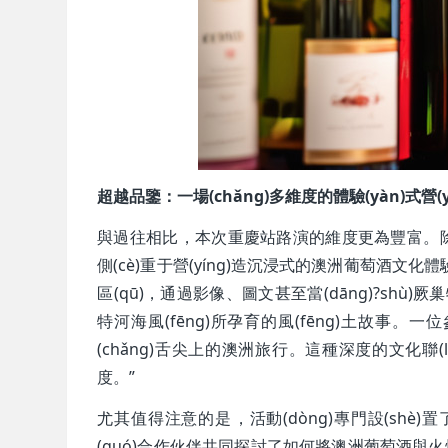
超越品鑒：一場(chǎng)多維度的體驗(yàn)式營(y
與過往相比，本次重慶站路演的維度更為豐富。除
側(cè)重于營(yíng)造沉浸式的澳洲葡萄酒文化體驗(yàn
區(qū)，通過影像、圖文甚至當(dāng)?shù)
特河海風(fēng)所孕育的風(fēng)土故事。一
(chǎng)舌尖上的澳洲旅行。這種深度的文化聯(lián)
度。”
尤其值得注意的是，活動(dòng)專門設(s
(guó)合作伙伴共同探討了如何將澳洲葡萄酒與火爆的重慶