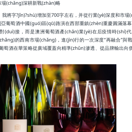
chǎng)深耕新戰(zhàn)略
，我將字?jǐn)?shù)增加至700字左右，并從行業(yè)深度和市場(c
，澳大利亞葡萄酒中國(guó)區(qū)路演在西部重鎮(zhèn)重慶圓滿
對(duì)接，而是澳洲葡萄酒產(chǎn)業(yè)在后疫情時(shí
(zhǎng)的西南市場(chǎng)，進(jìn)行的一次深度“再融合”與戰(
澳洲葡萄酒在華策略從廣域覆蓋向精準(zhǔn)滲透、從品牌輸出向價(