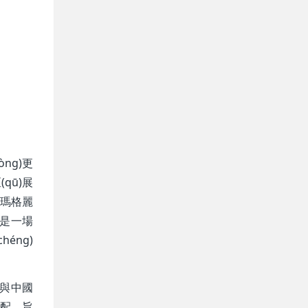
dòng)更
(qū)展
澳瑪格麗
像是一場
héng)
表與中國
配，旨