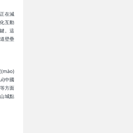
力正在減
立體化互動
。這
的渠道壁壘
mào)
uì)中國
)銷等方面
)在山城點