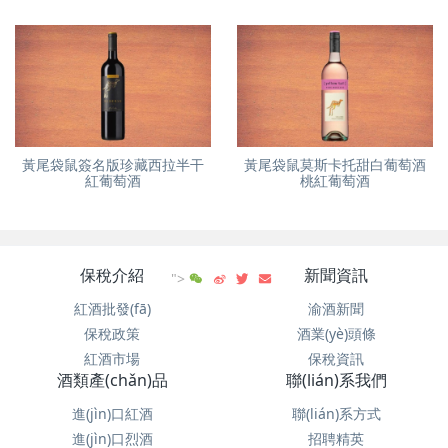
黃尾袋鼠簽名版珍藏西拉半干
黃尾袋鼠莫斯卡托甜白葡萄酒
紅葡萄酒
桃紅葡萄酒
保稅介紹
新聞資訊
">
紅酒批發(fā)
渝酒新聞
保稅政策
酒業(yè)頭條
紅酒市場
保稅資訊
酒類產(chǎn)品
聯(lián)系我們
進(jìn)口紅酒
聯(lián)系方式
進(jìn)口烈酒
招聘精英