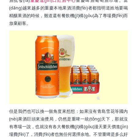
酒批發(fā)
重慶進(jìn)口紅酒中心
重慶啤酒葡萄酒市場。當
(dāng)越來越多的重慶本地果酒消費(fèi)者都指明道姓地要喝
精釀果酒的時候，難道還有餐飲機(jī)構(gòu)為了專場費(fèi)而
放棄顧客。
但是我們也可以換一個角度來想想：如果沒有青島雪花等國內
(nèi)果酒巨頭來渝攪局，仍然是重啤一統(tǒng)天下，那就沒
有專場一說，也就沒有各大餐飲機(jī)構(gòu)漫天要天價進(jìn)
場費(fèi)了，消費(fèi)者也無任何選擇余地。不管重啤是多么好