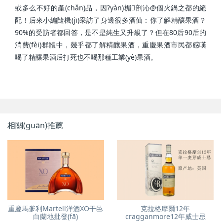
或多么不好的產(chǎn)品，因?yàn)楣剖沁@個火鍋之都的絕
配！后來小編隨機(jī)采訪了身邊很多酒仙：你了解精釀果酒？
90%的受訪者都回答，是不是純生又升級了？但在80后90后的
消費(fèi)群體中，幾乎都了解精釀果酒，重慶果酒市民都感嘆
喝了精釀果酒后打死也不喝那種工業(yè)果酒。
相關(guān)推薦
重慶馬爹利Martell洋酒XO干邑
克拉格摩爾12年
白蘭地批發(fā)
cragganmore12年威士忌