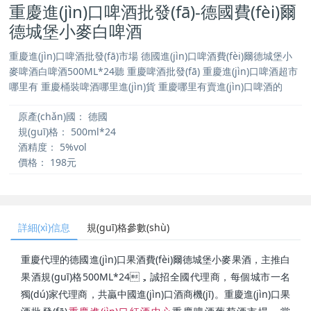
重慶進(jìn)口啤酒批發(fā)-德國費(fèi)爾
德城堡小麥白啤酒
重慶進(jìn)口啤酒批發(fā)市場 德國進(jìn)口啤酒費(fèi)爾德城堡小
麥啤酒白啤酒500ML*24聽 重慶啤酒批發(fā) 重慶進(jìn)口啤酒超市
哪里有 重慶桶裝啤酒哪里進(jìn)貨 重慶哪里有賣進(jìn)口啤酒的
原產(chǎn)國：
德國
規(guī)格：
500ml*24
酒精度：
5%vol
價格：
198元
詳細(xì)信息
規(guī)格參數(shù)
重慶代理的德國進(jìn)口果酒費(fèi)爾德城堡小麥果酒，主推白
果酒規(guī)格500ML*24，誠招全國代理商，每個城市一名
獨(dú)家代理商，共贏中國進(jìn)口酒商機(jī)。重慶進(jìn)口果