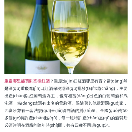
重慶哪里能買到高檔紅酒
？重慶進(jìn)口紅酒哪里有賣？當(dāng)然
是區(qū)重慶進(jìn)口紅酒保稅港區(qū)批發(fā)市場(chǎng)，主要
出產(chǎn)以紅葡萄酒為主，也有相當(dāng)出色的白葡萄酒和汽
泡酒，當(dāng)然還有出名的雪莉酒。跟隨著其他歐盟國(guó)家，
西班牙亦有一套法規(guī)來(lái)管制酒的質(zhì)量。全國(guó)有50
多個(gè)特許產(chǎn)區(qū)，每一瓶特許產(chǎn)區(qū)的酒背后
必須注明在酒廠的陳年時(shí)間，共有四種不同規(guī)定。