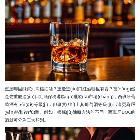
重慶哪里能買到高檔紅酒？重慶進(jìn)口紅酒哪里有賣？當(dāng)然
是去重慶進(jìn)口紅酒保稅港區(qū)批發(fā)市場(chǎng)，西班牙葡
萄酒有5個(gè)等級(jí)，但事實(shí)上其葡萄酒等級(jí)比這更為嚴
(yán)格和復(fù)雜。例如，根據(jù)陳釀方法的不同，西班牙DOC的
酒就可分為三大類別。