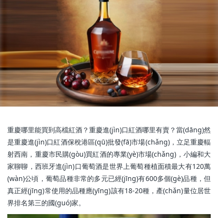
重慶哪里能買到高檔紅酒？重慶進(jìn)口紅酒哪里有賣？當(dāng)然
是重慶進(jìn)口紅酒保稅港區(qū)批發(fā)市場(chǎng)，立足重慶輻
射西南，重慶市民購(gòu)買紅酒的專業(yè)市場(chǎng)，小編和大
家聊聊，西班牙進(jìn)口葡萄酒是世界上葡萄種植面積最大有120萬
(wàn)公頃，葡萄品種非常的多元已經(jīng)有600多個(gè)品種，但
真正經(jīng)常使用的品種應(yīng)該有18-20種，產(chǎn)量位居世
界排名第三的國(guó)家。