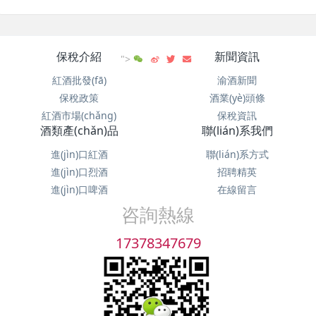
保稅介紹
新聞資訊
">
紅酒批發(fā)
渝酒新聞
保稅政策
酒業(yè)頭條
紅酒市場(chǎng)
保稅資訊
酒類產(chǎn)品
聯(lián)系我們
進(jìn)口紅酒
聯(lián)系方式
進(jìn)口烈酒
招聘精英
進(jìn)口啤酒
在線留言
咨詢熱線
17378347679