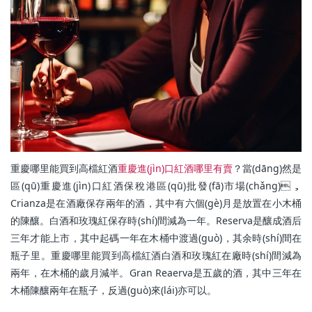
重慶哪里能買到高檔紅酒
重慶進(jìn)口紅酒哪里有賣
？當(dāng)然是
區(qū)重慶進(jìn)口紅酒保稅港區(qū)批發(fā)市場(chǎng)，
Crianza是在酒廠保存兩年的酒，其中有六個(gè)月是放置在小木桶
的陳釀。白酒和玫瑰紅保存時(shí)間減為一年。Reserva是釀成酒后
三年才能上市，其中起碼一年在木桶中渡過(guò)，其余時(shí)間在
瓶子里。重慶哪里能買到高檔紅酒白酒和玫瑰紅在廠時(shí)間減為
兩年，在木桶的歲月減半。Gran Reaerva是五歲的酒，其中三年在
木桶陳釀兩年在瓶子，反過(guò)來(lái)亦可以。