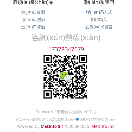
酒類(lèi)產(chǎn)品
聯(lián)系我們
進(jìn)口紅酒
聯(lián)系方式
進(jìn)口烈酒
招聘精英
進(jìn)口啤酒
在線(xiàn)留言
咨詢(xún)熱線(xiàn)
17378347679
Copyright?重慶保稅酒類(lèi)中心
渝公網(wǎng)安備50010502002281號(hào)
渝ICP備17011042號(hào)
Powered by
MetInfo 8.1
©2008-2026
MetInfo Inc.