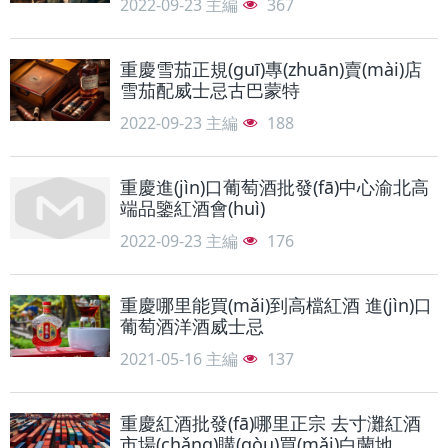
2022-09-23
主編
367
重慶雪茄正規(guī)專(zhuān)賣(mài)店
雪茄配威士忌古巴蒙特
2022-09-23
主編
188
重慶進(jìn)口葡萄酒批發(fā)中心渝北高
端品鑒紅酒會(huì)
2022-09-23
主編
176
重慶哪里能買(mǎi)到高檔紅酒 進(jìn)口
葡萄酒洋酒威士忌
2021-05-16
主編
137
重慶紅酒批發(fā)哪里正宗 去寸灘紅酒
市場(chǎng)購(gòu)買(mǎi)白蘭地